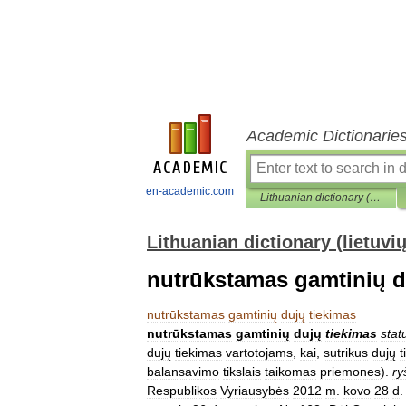
Academic Dictionarie
en-academic.com
Lithuanian dictionary (lietuvių žodynas)
Lithuanian dictionary (lietuvi
nutrūkstamas gamtinių d
nutrūkstamas
gamtinių
dujų
tiekimas
nutrūkstamas
gamtinių
dujų
tiekimas
stat
dujų
tiekimas
vartotojams
,
kai
,
sutrikus
dujų
t
balansavimo
tikslais
taikomas
priemones
).
ry
Respublikos
Vyriausybės
2012
m
.
kovo
28
d