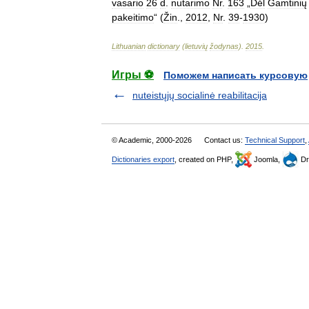
vasario
26
d
.
nutarimo
Nr
.
163
„
Dėl
Gamtinių
pakeitimo
“ (
Žin
.,
2012
,
Nr
.
39
-
1930
)
Lithuanian
dictionary
(
lietuvių
žodynas
)
.
2015
.
Игры ⚽
Поможем написать курсовую
nuteistųjų socialinė reabilitacija
© Academic, 2000-2026
Contact us:
Technical Support
,
Dictionaries export
, created on PHP,
Joomla,
Dr