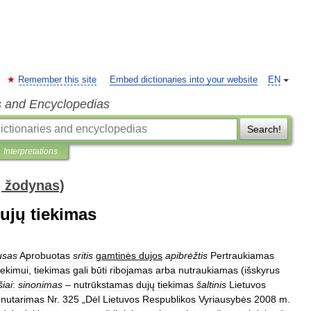
Remember this site
Embed dictionaries into your website
EN
s and Encyclopedias
Search!
Interpretations
ų žodynas)
ujų tiekimas
usas
Aprobuotas
sritis
gamtinės
dujos
apibrėžtis
Pertraukiamas
iekimui
,
tiekimas
gali
būti
ribojamas
arba
nutraukiamas
(
išskyrus
šiai
:
sinonimas
–
nutrūkstamas
dujų
tiekimas
šaltinis
Lietuvos
.
nutarimas
Nr
.
325
„
Dėl
Lietuvos
Respublikos
Vyriausybės
2008
m
.