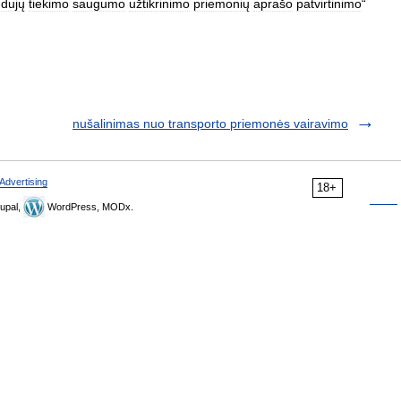
dujų
tiekimo
saugumo
užtikrinimo
priemonių
aprašo
patvirtinimo
“
nušalinimas nuo transporto priemonės vairavimo
Advertising
18+
upal,
WordPress, MODx.